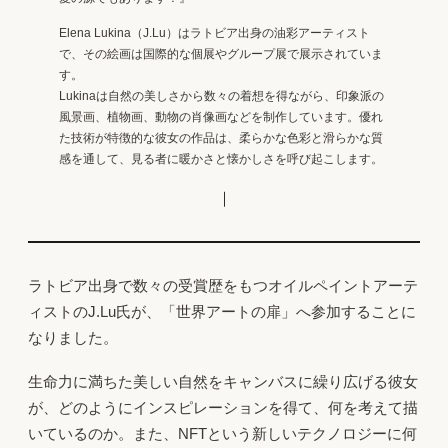
Elena Lukina（J.Lu）はラトビア出身の油彩アーティスト
で、その絵画は国際的な個展やグループ展で展示されていま
す。
Lukinaは自然の美しさから数々の着想を得ながら、印象派の
風景画、植物画、動物の肖像画などを制作しています。優れ
た技術が特徴的な彼女の作品は、柔らかな色彩と滑らかな質
感を通して、見る者に暖かさと懐かしさを呼び起こします。
｜
ラトビア出身で数々の受賞歴をもつオイルペイントアーテ
ィストのJ.Lu氏が、「世界アートの扉」へ参加することに
なりました。
生命力に満ちた美しい自然をキャンバスに繰り広げる彼女
が、どのようにインスピレーションを得て、何を考えて描
いているのか。また、NFTという新しいテクノロジーに何