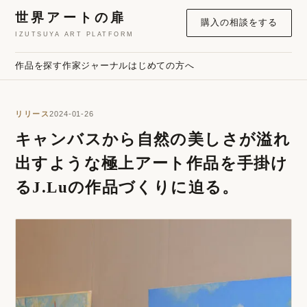
世界アートの扉
購入の相談をする
IZUTSUYA ART PLATFORM
作品を探す
作家
ジャーナル
はじめての方へ
リリース
2024-01-26
キャンバスから自然の美しさが溢れ
出すような極上アート作品を手掛け
るJ.Luの作品づくりに迫る。