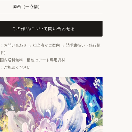
原画（一点物）
この作品について問い合わせる
：
お問い合わせ → 担当者がご案内 → 請求書払い（銀行振
ド）
国内送料無料・梱包はアート専用資材
：
ご相談ください