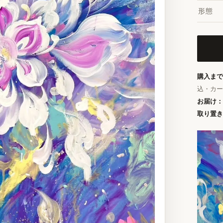
形態
購入まで
込・カー
お届け：
取り置き