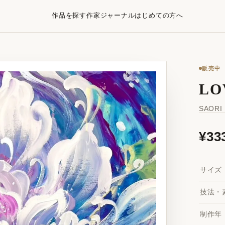
作品を探す
作家
ジャーナル
はじめての方へ
販売中
LO
SAORI
¥33
サイズ
技法・
制作年