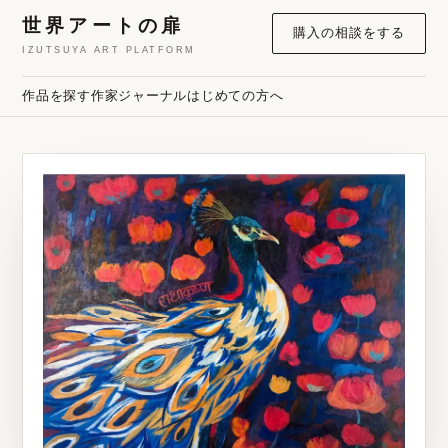
世界アートの扉
購入の相談をする
IZUTSUYA ART PLATFORM
作品を探す
作家
ジャーナル
はじめての方へ