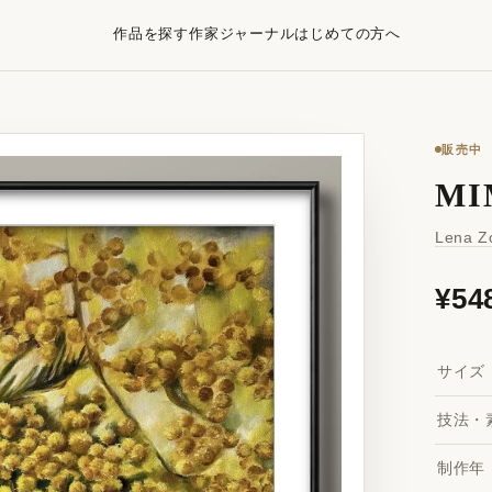
作品を探す
作家
ジャーナル
はじめての方へ
販売中
MI
Lena Z
¥54
サイズ
技法・
制作年