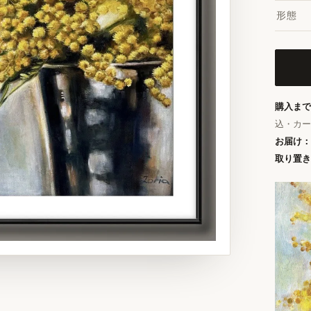
形態
購入まで
込・カー
お届け：
取り置き