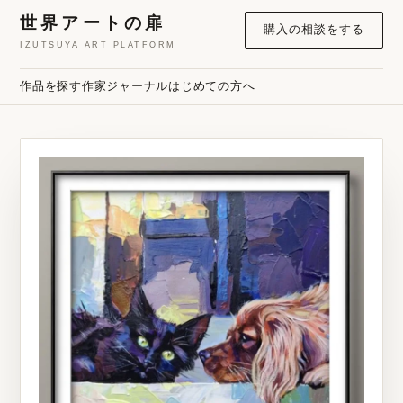
世界アートの扉
購入の相談をする
IZUTSUYA ART PLATFORM
作品を探す
作家
ジャーナル
はじめての方へ