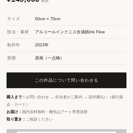
税込
サイズ
50cm × 70cm
技法・素材
アルコールインクニス合成紙Ink Flow
制作年
2023年
形態
原画（一点物）
この作品について問い合わせる
購入まで：
お問い合わせ → 担当者がご案内 → 請求書払い（銀行振
込・カード）
お届け：
国内送料無料・梱包はアート専用資材
取り置き：
ご相談ください