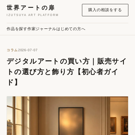
世界アートの扉
購入の相談をする
IZUTSUYA ART PLATFORM
作品を探す
作家
ジャーナル
はじめての方へ
コラム
2026-07-07
デジタルアートの買い方｜販売サイ
トの選び方と飾り方【初心者ガイ
ド】